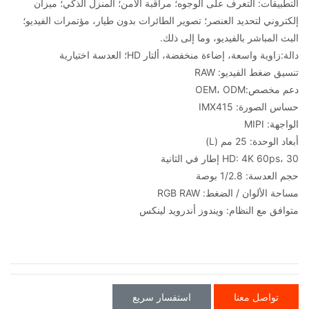
التطبيقات: التعرف على الوجوه؛ مراقبة الأمن؛ المنزل الذكي؛ ميزان
إلكتروني لتحديد العنصر؛ تصوير الطائرات بدون طيار، مؤتمرات الفيديو؛
البث المباشر بالفيديو، وما إلى ذلك.
دالة:
زاوية واسعة، إضاءة منخفضة، ألتار HD؛ العدسة اختيارية
تنسيق ضغط الفيديو: RAW
دعم مخصص:
OEM، ODM
حساس الصورة: IMX415
الواجهة: MIPI
أبعاد الوحدة: 25 مم (L)
HD: 4K 60ps، 30 إطار في الثانية
حجم العدسة: 1/2.8 بوصة
مساحة الألوان / الضغط: RGB RAW
متوافق مع النظام: ويندوز أندرويد لينكس
تواصل معنا
استفسار سريع