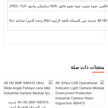
جوم، ضوء نجوم فائق، HDR ديناميكي واسع، JPEG، YUV
Mi وحدة كاميرا صناعية fpc
منتجات ذات صلة
4K HD 8MP IMX415 عدسة
عين السمكة فائقة الزاوية