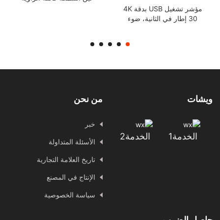
Mipi وحدة كاميرا صناعية
مؤشر تشغيل USB بدقة 4K
fpc
30 إطار في الثانية، ضوء
الكاميرا، وحدة حماية من
التيار الزائد، فحص الكاميرا
الصناعية، الرؤية IMX415
ويشات
من نحن
خبر
الخدمة1
الخدمة2
الأسئلة المتداولة
تاريخ العلامة التجارية
الإنتاج في المصنع
سياسة الخصوصية
حاصل الضرب