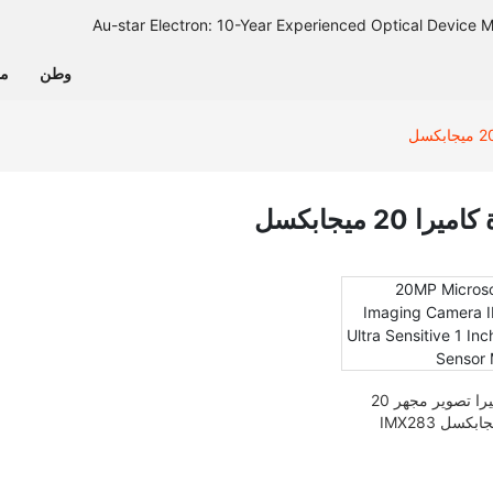
وطن
من
را 20 ميجابكسل
كاميرا تصوير مجهر 20
ميجابكسل IMX283
 حساس للغاية بحجم
1 بوصة