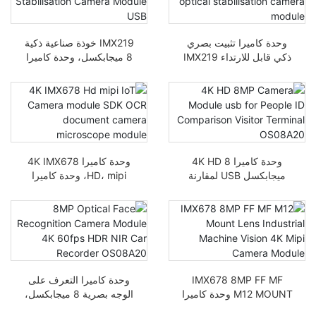
وحدة كاميرا تثبيت بصري
IMX219 خوذة صناعية ذكية
ذكي قابل للارتداء IMX219
8 ميجابكسل، وحدة كاميرا
منخفضة الطاقة بحجم 8
OIS لتثبيت بصري USB
ميجابكسل من المصنع
وحدة كاميرا 4K HD 8
وحدة كاميرا 4K IMX678
ميجابكسل USB لمقارنة
HD، mipi، وحدة كاميرا
هوية الأشخاص OS08A20
إنترنت الأشياء، SDK، وحدة
محطة الزوار
ميكروسكوب كاميرا
المستندات OCR،
IMX678 8MP FF MF
وحدة كاميرا التعرف على
M12 MOUNT وحدة كاميرا
الوجه بصرية 8 ميجابكسل،
Mipi الصناعية Vision 4K
مسجل سيارات بتقنية HDR