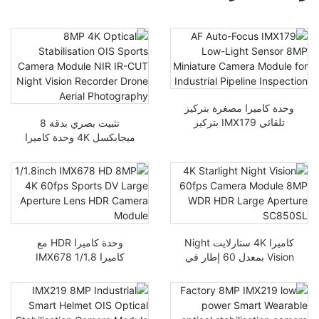
وحدة كاميرا مصغرة بتركيز
تلقائي IMX179 بتركيز
تثبيت بصري بدقة 8
تلقائي منخفض الإضاءة 8
ميجابكسل 4K وحدة كاميرا
ميجابكسل لفحص خطوط
رياضية OIS مسجل الرؤية
الأنابيب الصناعية
الليلية NIR IR-cut تصوير
جوي للطائرة بدون طيار
كاميرا 4K ستارلايت Night
وحدة كاميرا HDR مع
Vision بمعدل 60 إطار في
كاميرا IMX678 1/1.8
الثانية، وحدة كاميرا 8MP
بوصة بجودة 8 ميجابكسل
WDR، HDR، فتحة كبيرة
بدقة 4K 60 إطار في الثانية
SC850SL
Sports DV عدسة كبيرة
الفتحة