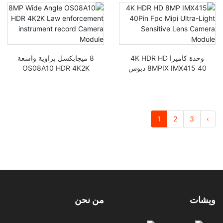
بتقنية 60 إطار في الثانية،
OS08A20
وحدة كاميرا 4K HDR HD
8 ميجابكسل بزاوية واسعة
8MPIX IMX415 40 دبوس
OS08A10 HDR 4K2K
من نوع Mipi Ultra-Light
وحدة تسجيل الكاميرا
Lens
لأجهزة إنفاذ القانون
1
2
3
›
ويشات
من نحن