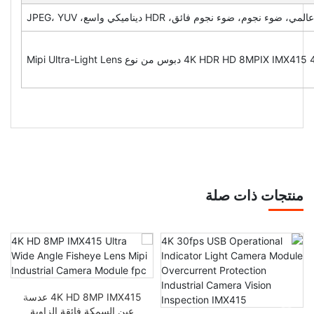
جوم، ضوء نجوم فائق، HDR ديناميكي واسع، JPEG، YUV
منتجات ذات صلة
4K HD 8MP IMX415 عدسة
عين السمكة فائقة الزاوية