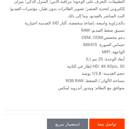
التطبيقات: التعرف على الوجوه؛ مراقبة الأمن؛ المنزل الذكي؛ ميزان
إلكتروني لتحديد العنصر؛ تصوير الطائرات بدون طيار، مؤتمرات الفيديو؛
البث المباشر بالفيديو، وما إلى ذلك.
دالة:
زاوية واسعة، إضاءة منخفضة، ألتار HD؛ العدسة اختيارية
تنسيق ضغط الفيديو: RAW
دعم مخصص:
OEM، ODM
حساس الصورة: IMX415
الواجهة: MIPI
أبعاد الوحدة: 25 مم (L)
HD: 4K 60ps، 30 إطار في الثانية
حجم العدسة: 1/2.8 بوصة
مساحة الألوان / الضغط: RGB RAW
متوافق مع النظام: ويندوز أندرويد لينكس
تواصل معنا
استفسار سريع