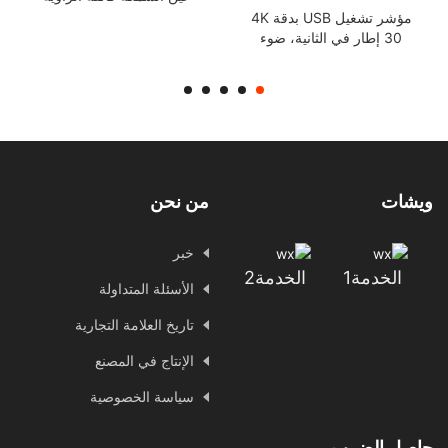
Mipi وحدة كاميرا صناعية
مؤشر تشغيل USB بدقة 4K
fpc
30 إطار في الثانية، ضوء
الكاميرا، وحدة حماية من
التيار الزائد، فحص الكاميرا
الصناعية، الرؤية IMX415
ويشات
من نحن
خبر
الخدمة1
الخدمة2
الأسئلة المتداولة
تاريخ العلامة التجارية
الإنتاج في المصنع
سياسة الخصوصية
حاصل الضرب