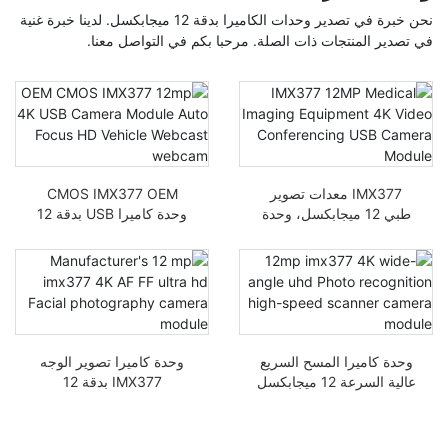
نحن خبرة في تصدير وحدات الكاميرا بدقة 12 ميجابكسل. لدينا خبرة غنية
في تصدير المنتجات ذات الصلة. مرحبا بكم في التواصل معنا.
IMX377 معدات تصوير
CMOS IMX377 OEM
طبي 12 ميجابكسل، وحدة
وحدة كاميرا USB بدقة 12
كاميرا USB لمؤتمرات
ميجابكسل 4K وكاميرا ويب
الفيديو 4K
فوكس أوتوماتيكي HD
للبث عبر الإنترنت للسيارة
وحدة كاميرا المسح السريع
وحدة كاميرا تصوير الوجه
عالية السرعة 12 ميجابكسل
IMX377 بدقة 12
imx377 4K وعريضة
ميجابكسل 4K AF FF فائض
الزاوية UHD
عالي الدقة من الشركة
المصنعة