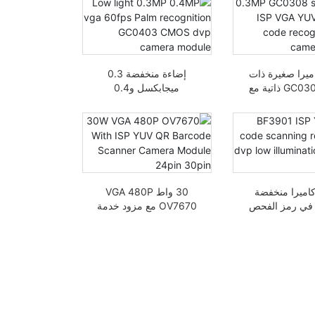
ميرا صغيرة ذات
إضاءة منخفضة 0.3
قدرة GC0308 ذاتية مع
ميجابكسل و0.4
مزود خدمة الإنترنت VGA
ميجابكسل VGA 60 إطار
 للتعرف على رموز
في الثانية وحدة التعرف
المسح بشاشة 0.3
على راحة اليد GC0403
يجابكسل
CMOS DVP
اميرا منخفضة
30 واط VGA 480P
 في رمز الفحص
OV7670 مع مزود خدمة
في BF3901 مزود خدمة
الإنترنت YUV QR ماسح
ترنت (ISP)
الباركود وحدة كاميرا 24
دبوس 30 دبوس