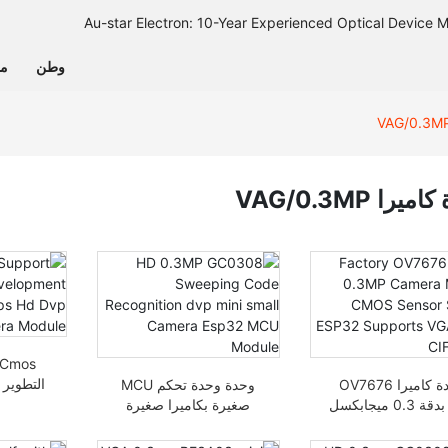
وطن
من
يرا VAG/0.3MP
وحدة كاميرا OV7676
وحدة وحدة تحكم MCU
Mini بدقة 0.3 ميجابكسل
صغيرة بكاميرا صغيرة
و60 إ
المصنع، مستشعر
بتقنية التعرف على
كاميرا vP
CMOS، STM32
الشيفرة بجودة HD 0.3