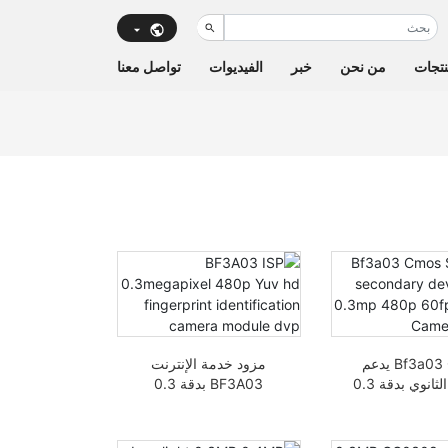
تجات
من نحن
خبر
الفيديوات
تواصل معنا
Bf3a03 Cmos يدعم
مزود خدمة الإنترنت
التطوير الثانوي بدقة 0.3
BF3A03 بدقة 0.3
ميجابكسل بدقة 480p
ميجابكسل بدقة 480p
طار في الثانية وحدة
وحدة تعريف بصمة
HDD D
الكاميرا بتقنية DVP