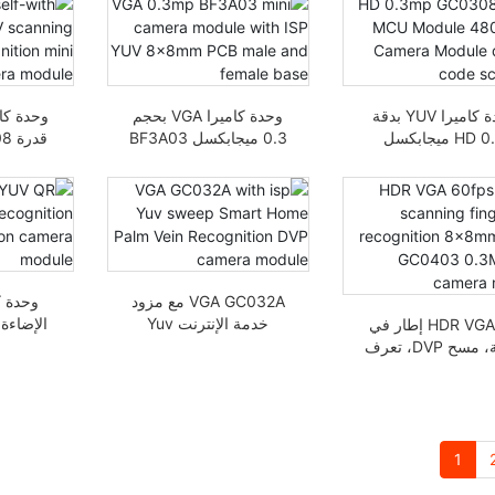
ESP32 يدعم VGA(YOV)
ميجابكسل GC0308
CIF بسرعة 60 إطارا في
بتقنية التعرف على
الثانية
الشيفرة الرقمية (DVP)
صغيرة بكاميرا ESP32
وحدة كاميرا YUV بدقة
وحدة كاميرا VGA بحجم
وحدة كا
HD 0.3 ميجابكسل
0.3 ميجابكسل BF3A03
GC0308 وحدة MCU
المصغرة مع قاعدة YUV
480P YUV DVP لمسح
8x8mm ذكر وتركيب
YUV
الكود
لوحة المطبوعات
المطبوعة من مزود
م
الخدمة
VGA GC032A مع مزود
وحدة ك
خدمة الإنترنت Yuv
الإضاءة
HDR VGA 60 إطار في
sweep Smart Home
الثانية، مسح DVP، تعرف
Smart Home وحدة
الإن
بصمة الإصبع، وحدة
التعرف على عروق الكف
كاميرا mini 8x8mm
DVP
micro GC0403 بدقة
0.3 ميجابكسل
1