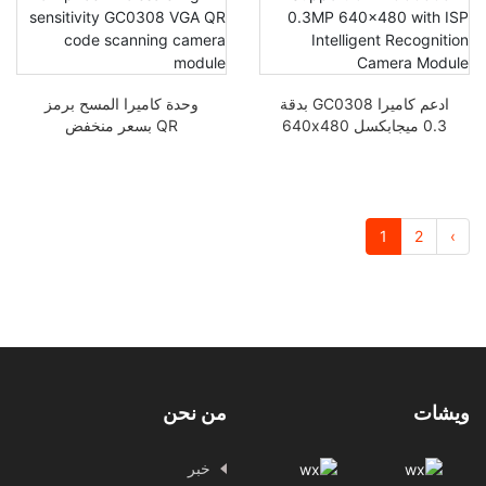
الزوار OV7725 DVP
طويلة البؤرة
ادعم كاميرا GC0308 بدقة
وحدة كاميرا المسح برمز
0.3 ميجابكسل 640x480
QR بسعر منخفض
الأصلية مع وحدة كاميرا
GC0308 VGA QR
التعرف الذكية على مزود
الخدمة
1
2
›
ويشات
من نحن
خبر