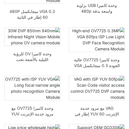
وحدة كاميرا USB بزاوية
واسعة بدقة 480p
VGA 0.3 ميجابكسل 480P
OV7725 بدقة 480p
60 إطار في الثانية
ov7725 1/4 cmos رمز
تركيز ثابت لكاميرا DVP
وحدة كاميرا OV للرؤية
الليلية بالأشعة تحت
وحدة كاميرا OV7725 عالية
الحمراء للهاتف المحمول
الجودة 0.3 ميجابكسل VGA
بقدرة 30 واط DVP 850
60 إطار في الثانية لمزود
نانومتر 940 نانومتر
خدمة الإنترنت في الإضاءة
المنخفضة DVP للتعرف
على الوجه
VAG مع مزود خدمة
وحدة كاميرا OV7725 مع
الإنترنت YUV 60 إطار في
مزود خدمة الإنترنت YUV
الثانية، رمز مسح للزوار،
VGA وحدة التعرف على
وحدة التحكم في وصول
الصور ذات زاوية ضيقة