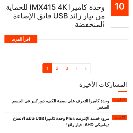
10
وحدة كاميرا IMX415 4K للحماية
من تيار زائد USB فائق الإضاءة
اكتوبر
المنخفضة
اقرأ المزيد
1
2
3
›
»
المشاركات الأخيرة
16 أبريل
وحدة كاميرا التعرف على بصمة الكف، دور كبير في الجسم
الصغير
27 مارس
مزود خدمة الإنترنت Plus وحدة كاميرا USB فائقة الاتساع
ديناميكي AHD، خيار رائع!