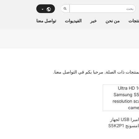
تجات
من نحن
خبر
الفيديوات
تواصل معنا
وحدة كاميرا USB لجهاز
ماسح سامسونج S5K2P1
ابكسل