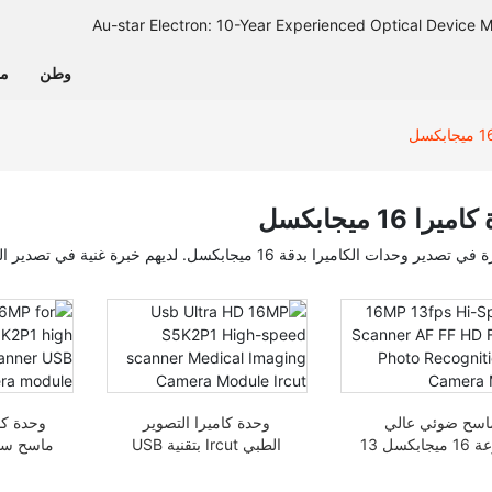
وطن
من
را 16 ميجابكسل
 الكاميرا بدقة 16 ميجابكسل. لديهم خبرة غنية في تصدير المنتجات ذات الصلة. مرحبا بكم في التواصل معنا.
اسح ضوئي عالي
وحدة كاميرا التصوير
السرعة 16 ميجابكسل 13
الطبي Ircut بتقنية USB
إطار في الثانية AF FF
Ultra HD 16MP
بدقة فائقة 16 ميج
H التعرف على الصور
S5K2P1 عالية السرعة