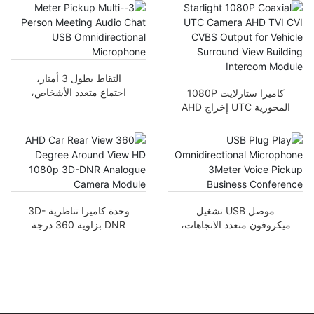
التقاط بطول 3 أمتار،
اجتماع متعدد الأشخاص،
كاميرا ستارلايت 1080P
دردشة صوتية، ميكروفون
المحورية UTC إخراج AHD
متعدد الاتجاهات، USB
TVI CVI CVBS لمبنى
متعدد الاتجاهات
المركبة وحدة الاتصال
الداخلي
موصل USB تشغيل
وحدة كاميرا تناظرية 3D-
ميكروفون متعدد الاتجاهات،
DNR بزاوية 360 درجة
مؤتمر أعمال لالتقاط
للسيارة بزاوية 360 درجة
الصوت 3 أمتار
في الرؤية الخلفية للسيارة
بزاوية 3D-DNR بجودة HD
1080p