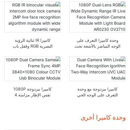
وحدة كاميرا التعرف على
كاميرا IR ثنائية الرؤية
الوجه المباشر بالأشعة تحت
البصرية RGB وقفل باب
الحمراء ثنائية العدسة
الكاميرا 2 ميجابكسل مع
1080P مع لوحة إضاءة
وحدة خوارزمية التعرف
AR0230 OV2710
على الوجوه الحية بنطاق
ديناميكي واسع
كاميرا مزدوجة مع وحدة
كاميرا مزدوجة 1080P
التعرف على الوجه الحي
نفس الإطار مزامنة 4
lgorithm وحدة UAC ثنائية
ميجابكسل 3840x1080
الاتجاه عبر الإنترنت UVC
ملون كاميرات مراقبة
ملونة، وحدة منظار USB
وحدة كاميرا أخرى