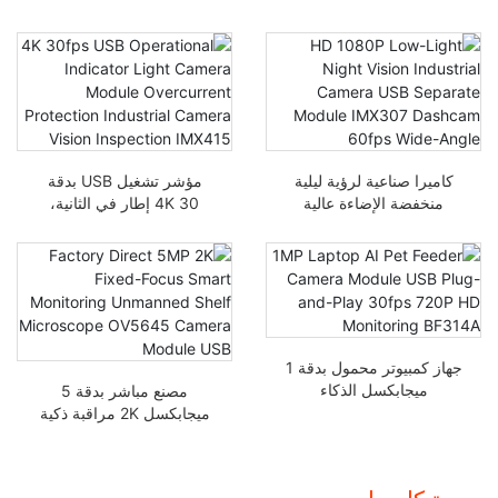
كاميرا صناعية لرؤية ليلية
مؤشر تشغيل USB بدقة
منخفضة الإضاءة عالية
4K 30 إطار في الثانية،
الدقة 1080P وحدة منفصلة
ضوء الكاميرا، وحدة حماية
USB كاميرا لوحة تحكم
من التيار الزائد، فحص
IMX307 بزاوية واسعة 60
الكاميرا الصناعية، الرؤية
إطار في الثانية
IMX415
جهاز كمبيوتر محمول بدقة 1
ميجابكسل الذكاء
مصنع مباشر بدقة 5
الاصطناعي مغذي الأليفة
ميجابكسل 2K مراقبة ذكية
وحدة كاميرا USB قابل
ثابتة التركيز مجهر الرف
للتوصيل والتشغيل 30
بدون طاقم OV5645 وحدة
إطارا في الثانية 720P
كاميرا USB