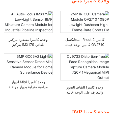
وحدة كاميرا ميبي
ومراقبة عالية الدقة
BF314A
كاميرا IR-cut 2 ميجابكسل
وحدة كاميرا مصغرة بتركيز
OV2710 كاميرا لوحة قيادة
تلقائي IMX179 بتركيز
منخفضة الإضاءة 1080P
تلقائي منخفض الإضاءة 8
وكاميرا رياضية عالية
ميجابكسل لفحص خطوط
الإطارات DV
الأنابيب الصناعية
وحدة كاميرا Mipi لجهاز
مراقبة منزلية بجهاز مراقبة
وحدة كاميرا التقاط الصور
منزلي بحساس حساس
والتعرف على الوجه خالية
للضوء GC05A2 بحجم 5
من التشويه Ov9732
ميجابكسل
720P بدقة 1 ميجابكسل
MIPI
وحدة كاميرا DVP