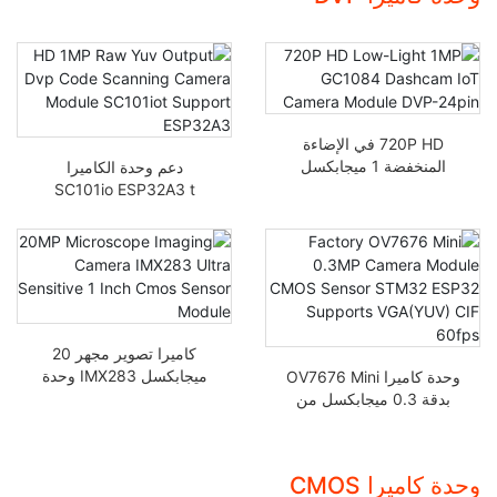
720P HD في الإضاءة
المنخفضة 1 ميجابكسل
دعم وحدة الكاميرا
GC1084 وحدة كاميرا
SC101io ESP32A3 t
إنترنت الأشياء DVP-24 pin
بإخراج خام HD 1MP Raw
Yuv
كاميرا تصوير مجهر 20
ميجابكسل IMX283 وحدة
وحدة كاميرا OV7676 Mini
حساس للغاية بحجم 1 بوصة
بدقة 0.3 ميجابكسل من
المصنع، مستشعر CMOS،
STM32، ESP32 يدعم
VGA(YOV) CIF بسرعة 60
وحدة كاميرا CMOS
إطارا في الثانية