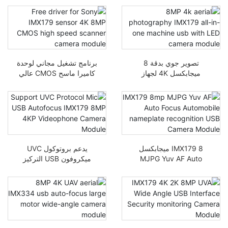
من نوع Person-N-ID
لتحديد المستندات
تصوير جوي بدقة 8
برنامج تشغيل مجاني لوحدة
ميجابكسل 4K لجهاز
كاميرا ماسح CMOS عالي
IMX179 USB شامل مع
السرعة بمستشعر Sony
وحدة كاميرا LED
IMX179 بتقنية 4K 8MP
IMX179 8 ميجابكسل
يدعم بروتوكول UVC
MJPG Yuv AF Auto
ميكروفون USB التركيز
Focus سيارة وحدة كاميرا
التلقائي IMX179 8
USB للتعرف على لوحة
ميجابكسل 4KP وحدة
الاسم
كاميرا الهاتف المرئي