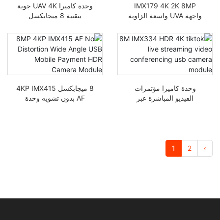
IMX179 4K 2K 8MP
وحدة كاميرا UAV 4K جوية
واجهة UVA واسعة الزاوية
بتقنية 8 ميجابكسل
USB وحدة مراقبة أمنية
IMX334 بتركيز تلقائي
بمحرك كبير وزاوية واسعة
وحدة كاميرا مؤتمرات
8 ميجابكسل 4KP IMX415
الفيديو المباشرة عبر
AF بدون تشويه وحدة
الإنترنت 8M IMX334
كاميرا HDR USB للدفع عبر
HDR 4K على تيك توك
الهاتف المحمول
1
2
›