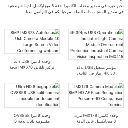
نحن خبرة في تصدير وحدات الكاميرا بدقة 8 ميجابكسل. لدينا خبرة غنية
في تصدير المنتجات ذات الصلة. مرحبا بكم في التواصل معنا.
وحدة كاميرا USB ذات
تركيز تلقائي IMX678 بدقة
مؤشر تشغيل USB بدقة
8 ميجابكسل وكاميرا
4K 30 إطار في الثانية،
مؤتمرات فيديو كبيرة
ضوء الكاميرا، وحدة حماية
بشاشة 4K
من التيار الزائد، فحص
الكاميرا الصناعية، الرؤية
IMX415
وحدة كاميرا IMX179 بتردد
وحدة كاميرا OV8858
8 ميجابكسل عالي الدقة
مقسومة USB بدقة 8
AF مع التعرف على الوجه
ميجابكسل فائقة الدقة