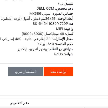
تنسيق
:نيء
دعم مخصص
: OEM، ODM
حساس الصورة
: سوني IMX586
أبعاد الوحدة
: 36x25مم (بطول أطول) لوحة المطبوعات
هد
: 8K 4K 2K 1080P 720P
واجهه
: MIPI
كسل
: 48 ميجابكسل (8000x6000)
معدل الإطارات
: 30 إطار في الثانية - 480 إطار في الثانية
حجم العدسة
: 1/2.0 بوصة
متوافق مع النظام
: ويندوز أندرويد لينكس
شهاده
: RoHS
تواصل معنا
استفسار سريع
دعم التخصيص