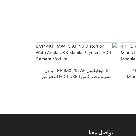
4K
8 ميجابكسل 4KP IMX415 AF بدون
وع Mipi Ultra-
تشويه وحدة كاميرا HDR USB للدفع عبر
الهاتف المحمول
بدقة 4K 30 إطار في الثانية
تواصل معنا