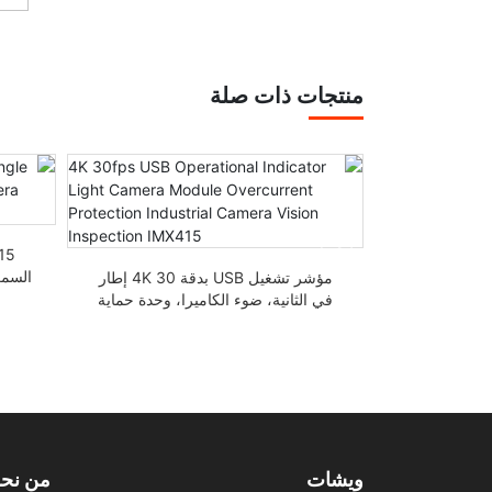
منتجات ذات صلة
اميرا USB2.0 مع تقنية التعرف
على الوجه بدقة 8 ميجابكسل IMX415
مؤشر تشغيل USB بدقة 4K 30 إطار
في الثانية، ضوء الكاميرا، وحدة حماية
من التيار الزائد، فحص الكاميرا الصناعية،
الرؤية IMX415
ويشات
من نح