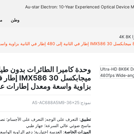
وطن
من
4K
بزاوية واسعة ومعدل إطارات عالي I
نموذج:
AS-AC688A5M9-36x25
تطبيق
ماسح ضوئي عالي السرعة؛ جهاز طبي
الميزات الخاصة
: العدسة اختيارية؛ دعم الزاوية الواسعة؛ ا