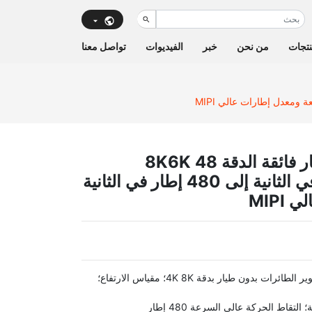
تجات
من نحن
خبر
الفيديوات
تواصل معنا
وحدة كاميرا الطائرات بدون طيار فائقة الدقة 8K6K 48
ميجابكسل IMX586 30 إطار في الثانية إلى 480 إطار في الثانية
MIP
: التعرف على الوجه; التعرف على الأجسام؛ تصوير الطائرات بدون طيار بدقة 4K 8K؛ مقياس الارتفاع؛
لتقاط الحركة عالي السرعة 480 إطار