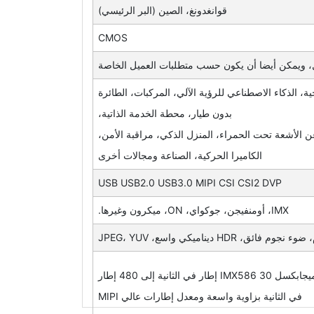
قوانغدونغ، الصين (البر الرئيسي)
CMOS
، الذكاء الاصطناعي للرؤية الآلي، المركبات، الطائرة
بدون طيار، محطة الخدمة الذاتية،
 الأشعة تحت الحمراء، المنزل الذكي، مراقبة الأمن،
الكاميرا الحركية، الصناعة ومجالات أخرى
USB USB2.0 USB3.0 MIPI CSI CSI2 DVP
IMX، أومنفيجن، جوكواي، ON، ميكرون وغيرها.
 ديناميكي واسع، JPEG، YUV
وحدة كاميرا الطائرات بدون طيار فائقة الدقة 8K6K 48 ميجابكسل IMX586 30 إطار في الثانية إلى 480 إطار
في الثانية بزاوية واسعة ومعدل إطارات عالي MIPI