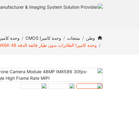
وطن
منتجات
وحدة كاميرا CMOS
وحدة كاميرا  8K
وحدة كاميرا الطائرات بدون طيار فائقة الدقة 8K6K 48 ميجابكسل IMX586 30 إطار في الثانية إلى 480 إطار في الثانية بزاوية واسعة ومعدل إطارات عالي MIPI