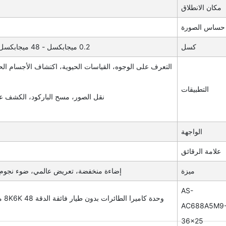
مكان الانطلاق
حساس الصورة
كسل
0.2 ميجابكسل - 48 ميجابكسل، ويمكن أيضا أن يكون حسب متطلبات العميل الخاصة
التعرف على الوجوه، القياسات الحيوية، اكتشاف الأجسام الحية
التطبيقات
نقل الصور، مسح الباركود، الكشف عن
الواجهة
علامة الرقائق
ميزة
إضاءة منخفضة، تعريض عالمي، ضوء نجوم، ضوء نجوم فائق، HDR
AS-
AC688A5M9
36x25