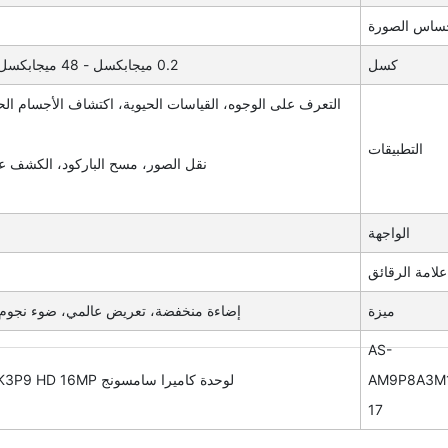
ساس الصورة
كسل
0.2 ميجابكسل - 48 ميجابكسل، ويمكن أيضا أن يكون حسب متطلبات العميل الخاصة
التعرف على الوجوه، القياسات الحيوية، اكتشاف الأجسام الحية
التطبيقات
نقل الصور، مسح الباركود، الكشف عن
الواجهة
علامة الرقائق
ميزة
إضاءة منخفضة، تعريض عالمي، ضوء نجوم، ضوء نجوم فائق، HDR
AS-
AM9P8A3M
لوحدة كاميرا سامسونج S5K3P9 HD 16MP ذات تركيز تلقائي WDR وجهاز mipi للهاتف الذكي
17