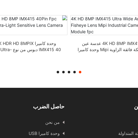
4K HD 8MP IMX415 عدسة عين
وحدة كاميرا  HDR HD 8MPIX
السمكة فائقة الزاوية Mipi وحدة كاميرا
IMX415 40 دبوس من ن
صناعية fpc
Light Lens
ن
حاصل الضرب
من نحن
ة المتداولة
وحدة كاميرا USB