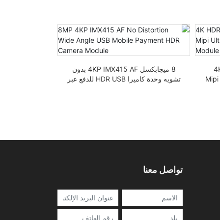
4K
8 ميجابكسل 4KP IMX415 AF بدون
وع Mipi Ultra-
تشويه وحدة كاميرا HDR USB للدفع عبر
الهاتف المحمول
بدقة 4K 30 إطار في الثانية
تواصل معنا