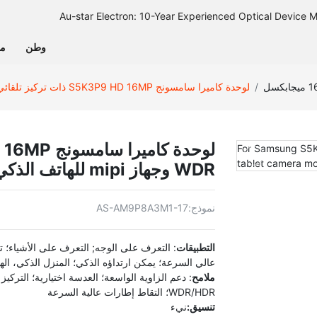
وطن
من
لوحدة كاميرا سامسونج S5K3P9 HD 16MP ذات تركيز تلقائي WDR وجهاز mipi للهاتف الذكي
WDR وجهاز mipi للهاتف الذكي
نموذج:
AS-AM9P8A3M1-17
التطبيقات
: التعرف على الوجه; التعرف على الأشياء؛ 
عالي السرعة؛ يمكن ارتداؤه الذكي؛ المنزل الذكي، اله
ملامح
: دعم الزاوية الواسعة؛ العدسة اختيارية؛ التركيز 
WDR/HDR؛ التقاط إطارات عالية السرعة
تنسيق:
نيء