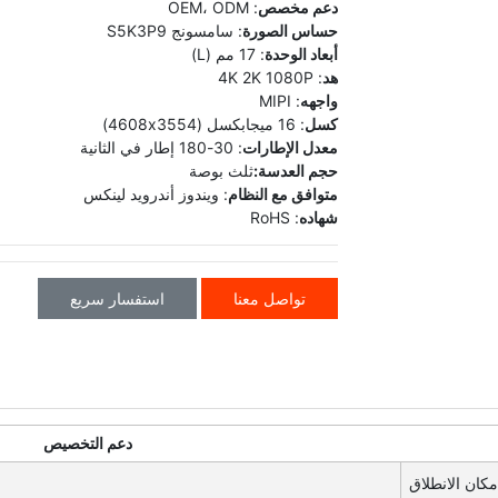
دعم مخصص
: OEM، ODM
حساس الصورة
: سامسونج S5K3P9
أبعاد الوحدة
: 17 مم (L)
هد
: 4K 2K 1080P
واجهه
: MIPI
كسل
: 16 ميجابكسل (4608x3554)
معدل الإطارات
: 30-180 إطار في الثانية
حجم العدسة:
ثلث بوصة
متوافق مع النظام
: ويندوز أندرويد لينكس
شهاده
: RoHS
تواصل معنا
استفسار سريع
دعم التخصيص
مكان الانطلاق