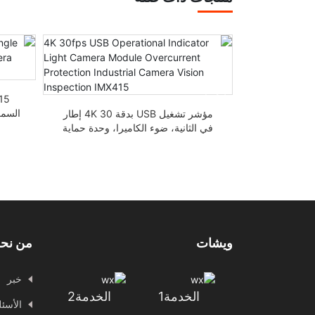
اميرا USB2.0 مع تقنية التعرف
على الوجه بدقة 8 ميجابكسل IMX415
مؤشر تشغيل USB بدقة 4K 30 إطار
في الثانية، ضوء الكاميرا، وحدة حماية
من التيار الزائد، فحص الكاميرا الصناعية،
الرؤية IMX415
ويشات
من نح
خبر
الخدمة1
الخدمة2
الأسئل