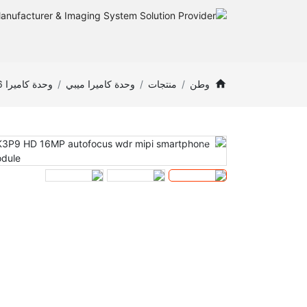
وطن
منتجات
وحدة كاميرا ميبي
وحدة كاميرا 16 ميجابكسل