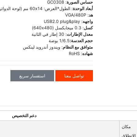
حساس الصورة
: GC0308
أبعاد الوحدة
: الطول*العرض: 60x14 مم (لوحة الدوائر المطبوعة)
هد
: VGA/480P
واجهه
: USB2.0 plug&play
كسل
: 0.3 ميجابكسل (640x480)
معدل الإطارات
: 30 إطار في الثانية
حجم العدسة:
1/6.5 بوصة
متوافق مع النظام
: ويندوز أندرويد لينكس
شهاده
: RoHS
تواصل معنا
استفسار سريع
دعم التخصيص
مكان
الانطلاق