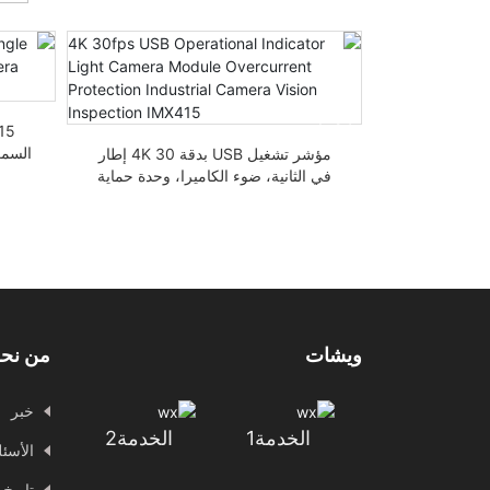
اميرا USB2.0 مع تقنية التعرف
على الوجه بدقة 8 ميجابكسل IMX415
مؤشر تشغيل USB بدقة 4K 30 إطار
في الثانية، ضوء الكاميرا، وحدة حماية
من التيار الزائد، فحص الكاميرا الصناعية،
الرؤية IMX415
ويشات
من نح
خبر
الخدمة1
الخدمة2
الأسئل
تاريخ 