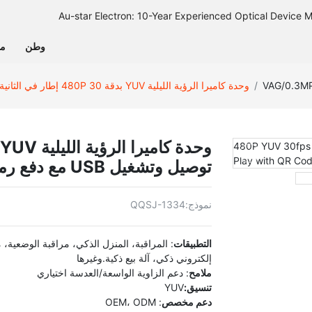
وطن
من
وحدة كاميرا الرؤية الليلية YUV بدقة 480P 30 إطار في الثانية، توصيل وتشغيل USB مع دفع رمز QR
توصيل وتشغيل USB مع دفع رمز QR
نموذج:
QQSJ-1334
التطبيقات
: المراقبة، المنزل الذكي، مراقبة الوضعية
إلكتروني ذكي، آلة بيع ذكية.وغيرها
ملامح
: دعم الزاوية الواسعة/العدسة اختياري
تنسيق:
YUV
دعم مخصص
: OEM، ODM