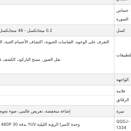
حساس
الصورة
كسل
0.2 ميجابكسل - 48 ميجابكسل، ويمكن أيضا أن يكون حسب متطلبات العميل الخاصة
التعرف على الوجوه، القياسات الحيوية، اكتشاف الأجسام الحية، الذ
لتطبيقات
نقل الصور، مسح الباركود، الكشف عن
الواجهة
علامة
الرقائق
ميزة
إضاءة منخفضة، تعريض عالمي، ضوء نجوم، ضوء نجوم فائق، HDR
QQSJ-
وحدة كاميرا الرؤية الليلية YUV بدقة 480P 30 إطار في الثانية، توصيل وتشغيل USB مع دفع رمز QR
1334