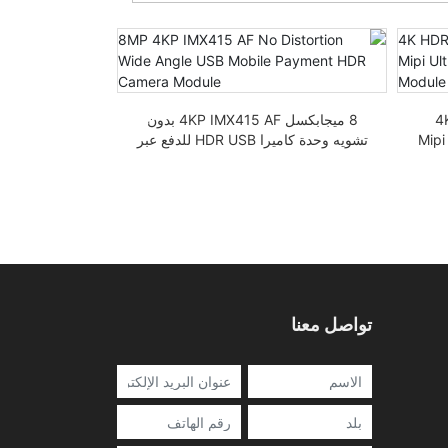
4K
8 ميجابكسل 4KP IMX415 AF بدون
وع Mipi Ultra-
تشويه وحدة كاميرا HDR USB للدفع عبر
الهاتف المحمول
بدقة 4K 30 إطار في الثانية
تواصل معنا