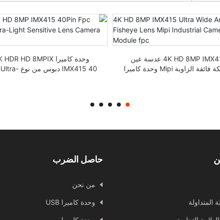
4K HD 8MP IMX415 عدسة عين
وحدة كاميرا  HDR HD 8MPIX
السمكة فائقة الزاوية Mipi وحدة كاميرا
IMX415 40 دبوس من ن
صناعية fpc
Light Lens
ن
حاصل الضرب
من نحن
ة المتداولة
وحدة كاميرا USB
العلامة التجارية
وحدة كاميرا ميبي